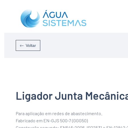
Skip to main content
Voltar
Ligador Junta Mecânica
Para aplicação em redes de abastecimento.
Fabricado em EN-GJS 500-7 (GGG50)
Construção segundo: EN545:2006, ISO2531 e EN:12842: